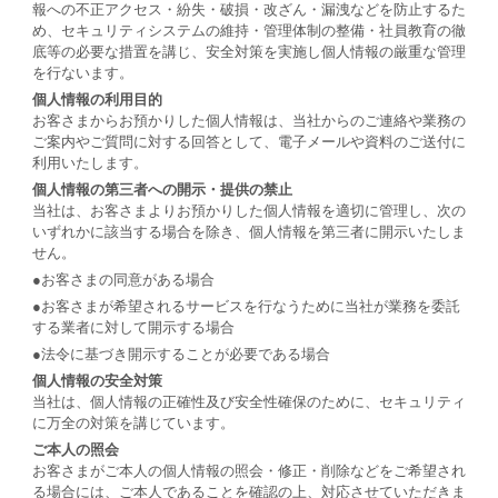
報への不正アクセス・紛失・破損・改ざん・漏洩などを防止するた
め、セキュリティシステムの維持・管理体制の整備・社員教育の徹
底等の必要な措置を講じ、安全対策を実施し個人情報の厳重な管理
を行ないます。
個人情報の利用目的
お客さまからお預かりした個人情報は、当社からのご連絡や業務の
ご案内やご質問に対する回答として、電子メールや資料のご送付に
利用いたします。
個人情報の第三者への開示・提供の禁止
当社は、お客さまよりお預かりした個人情報を適切に管理し、次の
いずれかに該当する場合を除き、個人情報を第三者に開示いたしま
せん。
●お客さまの同意がある場合
●お客さまが希望されるサービスを行なうために当社が業務を委託
する業者に対して開示する場合
●法令に基づき開示することが必要である場合
個人情報の安全対策
当社は、個人情報の正確性及び安全性確保のために、セキュリティ
に万全の対策を講じています。
ご本人の照会
お客さまがご本人の個人情報の照会・修正・削除などをご希望され
る場合には、ご本人であることを確認の上、対応させていただきま