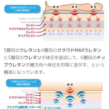
3層目の
ウレタンと
4層目の
クラウドMAXウレタン
と5層目の
ウレタン
が体圧を吸収して、6層目の
チッ
プウレタン
が横方向へ体圧を均等に逃がす、という
構造になっています。