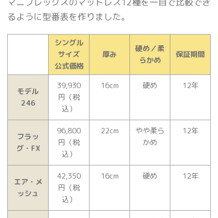
マニフレックスのマットレス12種を一目で比較でき
るように型番表を作りました。
シングル
硬め／柔
サイズ
厚み
保証期間
らかめ
公式価格
39,930
16cm
硬め
12年
モデル
円（税
246
込）
96,800
22cm
やや柔ら
12年
フラッ
円（税
かめ
グ・FX
込）
42,350
16cm
硬め
12年
エア・メ
円（税
ッシュ
込）